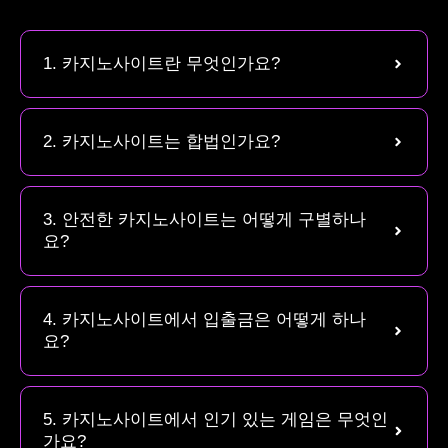
1. 카지노사이트란 무엇인가요?
2. 카지노사이트는 합법인가요?
3. 안전한 카지노사이트는 어떻게 구별하나
요?
4. 카지노사이트에서 입출금은 어떻게 하나
요?
5. 카지노사이트에서 인기 있는 게임은 무엇인
가요?