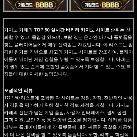
카지노 카페의
TOP 50 실시간 바카라 카지노 사이트
순위는 신
뢰할 수 있고, 몰입감 있으며, 보람 있는 온라인 바카라 플랫폼을
찾는 플레이어들에게 매우 신뢰받는 자료입니다. 이 리스트는 엄
격한 평가를 기반으로 최고의 카지노 사이트를 강조하여, 플레이
어들이 뛰어난 게임 경험을 누릴 수 있도록 보장합니다. 아래는
이 권위 있는 순위에 포함된 플랫폼에서 기대할 수 있는 주요 특
징들에 대한 자세한 설명입니다.
포괄적인 리뷰
TOP 50 리스트에 포함된 각 사이트는 강점, 약점, 전반적인 사용
자 경험을 평가하기 위해 철저한 검토 과정을 거칩니다. 카지노
카페의 전문가 팀은 게임 품질, 사용자 인터페이스, 결제 옵션,
고객 지원, 보안 기능 등 다양한 요소를 평가합니다. 이러한 심층
리뷰는 플레이어들에게 각 플랫폼에 대한 귀중한 통찰을 제공하
여 더 나은 선택을 할 수 있도록 돕습니다. 또한, 리뷰는 혁신적