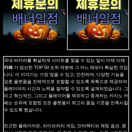
국내 바카라를 확실하게 사이트를 찾을 수 있는 일이 이제 이제
카페
가 엄선한 TOP 50 순위 덕분에 그 어느 때보다 확실한 것입
니다. 이 이야기는 가장 많을 수 있고, 안전하며, 다양한 기능을
갖춘 플랫폼을 전체적으로 포함할 수 있도록 목록으로 제공하여
플레이어의 시간과 노력을 절약할 수 있도록 설계되었습니다. 그
리고 혁신적인, 그리고 플레이어를 제외하고 중계하는 카지노 카
페는 순위에 포함된 모든 플랫폼이 최고의 품질 기준을 만족시킬
수 있도록 했습니다.
친근한 플레이어든, 라이브러리 게임, 인터랙티브 채팅 옵션, 뭉