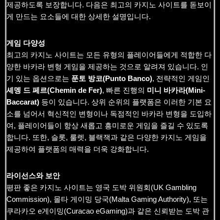
제공하도록 보장합니다. 다음은 최고의 카지노 사이트를 돋보이
게 만드는 요소들에 대한 상세한 설명입니다.
게임 다양성
최고의 카지노 사이트는 모든 유형의 플레이어들에게 적합한 다
양한 바카라 변형 게임을 제공하는 것으로 알려져 있습니다. 인
기 있는 옵션으로는
푼토 방코(Punto Banco)
, 전략적인 게임인
셰멩 드 페르(Chemin de Fer)
, 빠른 진행의
미니 바카라(Mini-
Baccarat)
등이 있습니다. 상위 순위의 플랫폼은 이러한 기본 요
소를 넘어서 혁신적인 변형이나 독점적인 바카라 변형을 도입하
여, 플레이어들이 항상 새롭고 흥미로운 게임을 즐길 수 있도록
합니다. 또한, 슬롯, 룰렛, 블랙잭과 같은 다양한 카지노 게임을
제공하여 플랫폼의 매력을 더욱 강화합니다.
라이선스와 보안
평판 좋은 카지노 사이트는 영국 도박 위원회(UK Gambling
Commission), 몰타 게이밍 당국(Malta Gaming Authority), 또는
쿠라카오 e게이밍(Curacao eGaming)과 같은 신뢰받는 도박 관