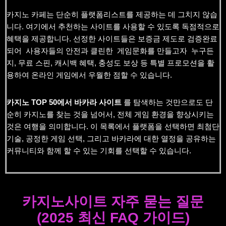
카지노 카페는 단순히 플랫폼리스트를 제공하는 데 그치지 않습
니다. 여기에서 추천하는 사이트를 사용할 수 있도록 독점적으로
혜택을 제공합니다. 선정한 사이트들은 보증금 제도로 검증완료
되어 사용자들의 안전과 클린한 게임문화를 만들고자 누구든
지, 무료 스핀, 캐시백 혜택, 충성도 보상 등 특별 프로모션을 활
용하여 온라인 게임에서 우월한 점할 수 있습니다.
카지노 TOP 50에서 바카라 사이트
를 탐색하는 것만으로도 단
순히 카지노를 찾는 것을 넘어서, 전체 게임 환경을 향상시키는
것은 여행을 의미합니다. 이 목록에서 플랫폼을 선택하면 최첨단
기술, 공정한 게임 선택, 그리고 바카라에 대한 열정을 공유하는
커뮤니티와 함께 할 수 있는 기회를 선택할 수 있습니다.
카지노사이트 자주 묻는 질문
(2025 최신 FAQ 가이드)