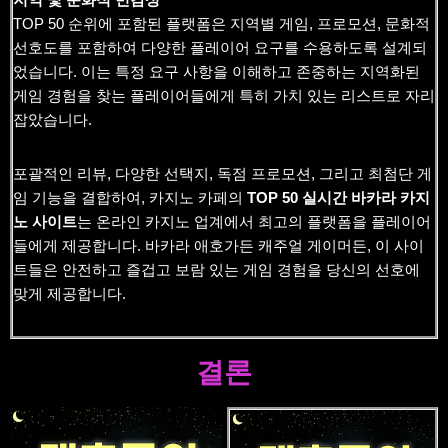
TOP 50 순위에 포함된 플랫폼은 지역별 게임, 프로모션, 문화적
선호도를 포함하여 다양한 플레이어 요구를 수용하도록 설계되
었습니다. 이는 특정 요구 사항을 이해하고 존중하는 지역화된
게임 경험을 찾는 플레이어들에게 특히 가치 있는 리스트로 자리
잡았습니다.
포괄적인 리뷰, 다양한 선택지, 독점 프로모션, 그리고 최첨단 게
임 기능을 결합하여, 카지노 카페의
TOP 50 실시간 바카라 카지
노 사이트
는 온라인 카지노 업계에서 최고의 플랫폼을 플레이어
들에게 제공합니다. 바카라 애호가든 캐주얼 게이머든, 이 사이
트들은 안전하고 즐겁고 보람 있는 게임 경험을 당신의 선호에
맞게 제공합니다.
결론