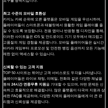
요구를 충족시킵니다.
최고 수준의 모바일 호환성
카지노 카페 순위에 오른 플랫폼은 모바일 게임을 우선시하여,
플레이어들이 스마트폰과 태블릿에서 원활한 게임 플레이를 즐
길 수 있도록 보장합니다. 전용 앱이나 반응형 웹 디자인을 통해,
이러한 사이트들은 iOS 및 안드로이드 기기 모두에서 매끄럽고
고품질의 게임 경험을 제공합니다. 모바일 플레이어들은 실시간
바카라 게임부터 프로모션 및 안전한 뱅킹 옵션까지 모든 기능에
제한 없이 액세스할 수 있습니다.
신뢰할 수 있는 고객 지원
TOP 50 사이트는 뛰어난 고객 서비스로도 두각을 나타냅니다.
플레이어들은 라이브 채팅, 이메일, 전화와 같은 다양한 채널을
통해
24시간 연중무휴 지원
을 기대할 수 있으며, 어떤 문제든 신
속하고 효율적으로 해결됩니다. 많은 플랫폼이 다국어 지원과 상
세한 FAQ를 제공하여, 다양한 지역의 플레이어들에게 더 큰 편
리함과 신뢰성을 제공합니다.