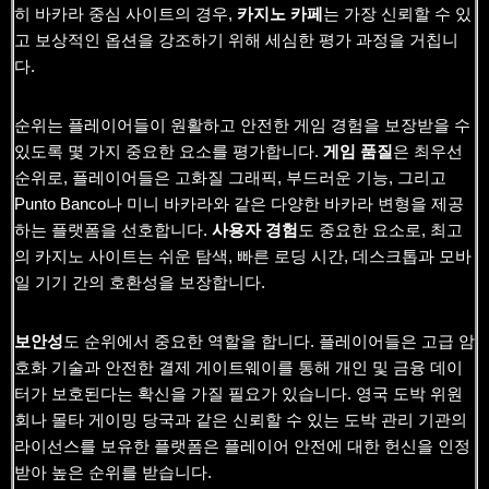
히 바카라 중심 사이트의 경우,
카지노 카페
는 가장 신뢰할 수 있
고 보상적인 옵션을 강조하기 위해 세심한 평가 과정을 거칩니
다.
순위는 플레이어들이 원활하고 안전한 게임 경험을 보장받을 수
있도록 몇 가지 중요한 요소를 평가합니다.
게임 품질
은 최우선
순위로, 플레이어들은 고화질 그래픽, 부드러운 기능, 그리고
Punto Banco나 미니 바카라와 같은 다양한 바카라 변형을 제공
하는 플랫폼을 선호합니다.
사용자 경험
도 중요한 요소로, 최고
의 카지노 사이트는 쉬운 탐색, 빠른 로딩 시간, 데스크톱과 모바
일 기기 간의 호환성을 보장합니다.
보안성
도 순위에서 중요한 역할을 합니다. 플레이어들은 고급 암
호화 기술과 안전한 결제 게이트웨이를 통해 개인 및 금융 데이
터가 보호된다는 확신을 가질 필요가 있습니다. 영국 도박 위원
회나 몰타 게이밍 당국과 같은 신뢰할 수 있는 도박 관리 기관의
라이선스를 보유한 플랫폼은 플레이어 안전에 대한 헌신을 인정
받아 높은 순위를 받습니다.