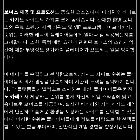
보너스 제공 및 프로모션
도 중요한 요소입니다. 이러한 인센티브
는 카지노 사이트의 가치를 크게 높여줍니다. 관대한 환영 보너
스와 무료 스핀, 캐시백 리워드 및 VIP 프로그램에 이르기까지,
순위는 이러한 혜택이 플레이어들에게 얼마나 잘 적용되는지를
고려합니다. 또한, 특히 베팅 요건과 관련된 보너스의 조건과 약
관에 대한 투명성도 평가하여 플레이어가 오도되는 일을 방지합
니다.
이 데이터를 수집하고 분석함으로써, 카지노 사이트 순위는 플레
이어들의 의사 결정을 단순화하여 시간과 노력을 절약하게 합니
다. 각 플랫폼을 개별적으로 조사하는 대신, 플레이어들은
카지
노 카페
에서 제공하는 순위를 통해 자신의 게임 스타일에 맞고,
흥미로운 보너스를 제공하며, 실시간 바카라와 기타 카지노 게임
에서 안전하고 즐거운 환경을 보장하는 사이트를 선택할 수 있습
니다. 이러한 순위는 플레이어들에게 정보를 바탕으로 한 선택을
할 수 있는 힘을 부여하며, 전반적인 게임 경험을 향상시킵니다.